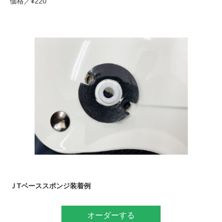
価格／¥220
ＪTベーススポンジ装着例
オーダーする