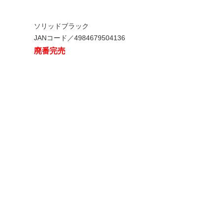
ソリッドブラック
JANコード／4984679504136
廃番完売