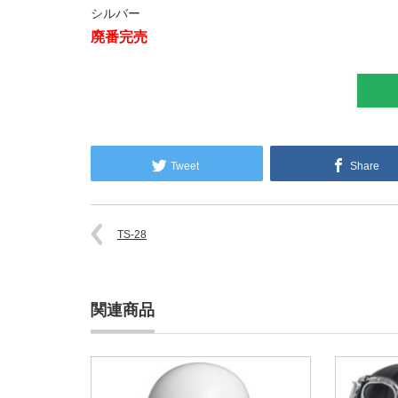
シルバー
廃番完売
Tweet
Share
TS-28
関連商品