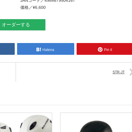
JANコード／4984679504167
価格／¥6,600
オーダーする
Hatena
Pin it
STR-JT