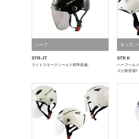
ハーフ
キッズ
,
STR-JT
STR K
ライトスモークシールド標準装備。
ハーフヘルメ
ズが新登場!!