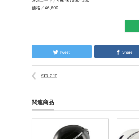
JANコード／4984679504150
価格／¥6,600
Tweet
Share
STR-Z JT
関連商品