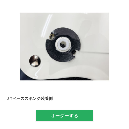
ＪTベーススポンジ装着例
オーダーする