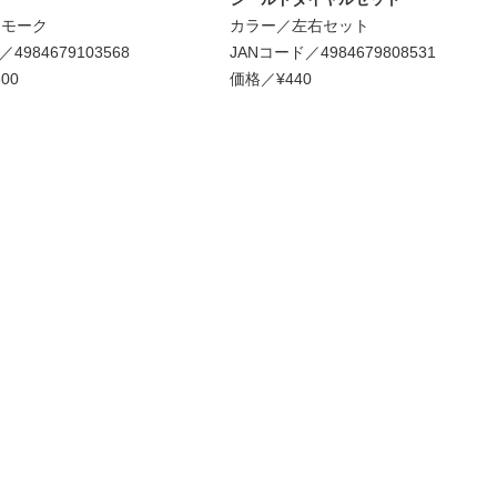
スモーク
カラー／左右セット
4984679103568
JANコード／4984679808531
00
価格／¥440