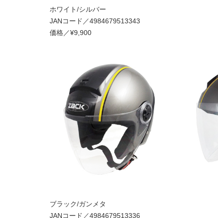
ホワイト/シルバー
JANコード／4984679513343
価格／¥9,900
ブラック/ガンメタ
JANコード／4984679513336