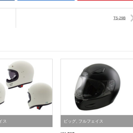
TS-29B
イス
ビッグ
,
フルフェイス