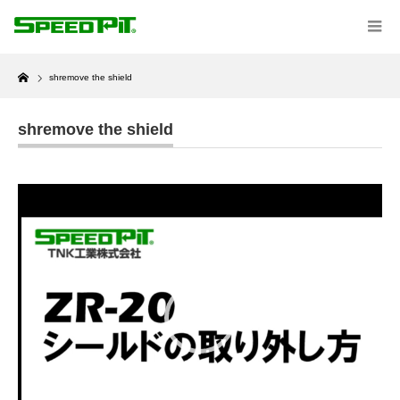
Home
shremove the shield
shremove the shield
動
画
プ
レ
ー
ヤ
ー